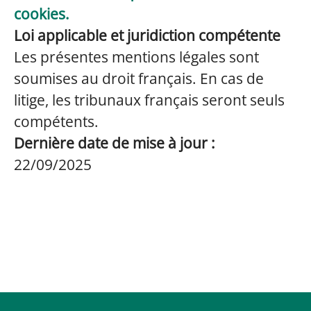
cookies.
Loi applicable et juridiction compétente
Les présentes mentions légales sont
soumises au droit français. En cas de
litige, les tribunaux français seront seuls
compétents.
Dernière date de mise à jour :
22/09/2025
Nos métiers
Stages
Alternance
Nos avantages
Nos valeurs RH
Le Groupe Crédit Agricole