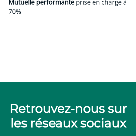
Mutuelle performante
prise en charge à
70%
Nos métiers
Stages
Alternance
Nos avantages
Nos valeurs RH
Le Groupe Crédit Agricole
Retrouvez-nous sur
les réseaux sociaux